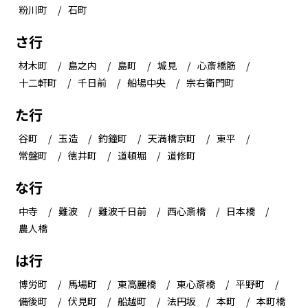
粉川町
石町
さ行
材木町
島之内
島町
城見
心斎橋筋
十二軒町
千日前
船場中央
宗右衛門町
た行
谷町
玉造
釣鐘町
天満橋京町
東平
常盤町
徳井町
道頓堀
道修町
な行
中寺
難波
難波千日前
西心斎橋
日本橋
農人橋
は行
博労町
馬場町
東高麗橋
東心斎橋
平野町
備後町
伏見町
船越町
法円坂
本町
本町橋