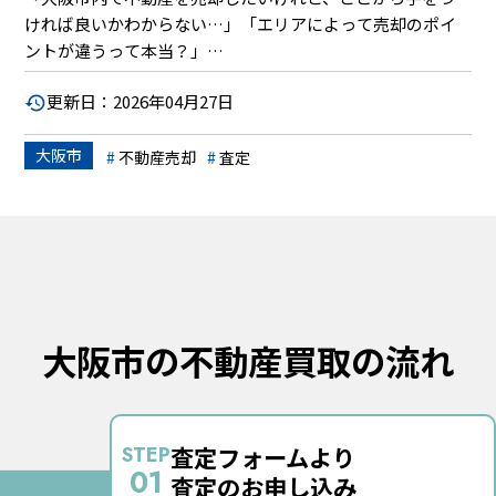
ければ良いかわからない…」「エリアによって売却のポイ
ントが違うって本当？」
更新日：2026年04月27日
大阪市での不動産売却は、その広大さと多様なエリア特性
から、地域ごとの違いを理解することが成功の鍵となりま
大阪市
す。本記事では、大阪市内の各区が持つ独自の魅力や需要
不動産売却
査定
を踏まえ、あなたの不動産を最大限に活かし、より有利
に、そして安心して売却を進めるための具体的な方法を徹
底解説します。査定のポイントから、信頼できる不動産会
社の選び方、そして高値売却を実現するための秘訣まで、
この記事を読めば、大阪市での不動産売却がぐっと身近に
なります。さあ、あなたの不動産を次のステージへ進める
ための第一歩を踏み出しましょう。
大阪市の不動産買取の流れ
査定フォームより
STEP
01
査定のお申し込み