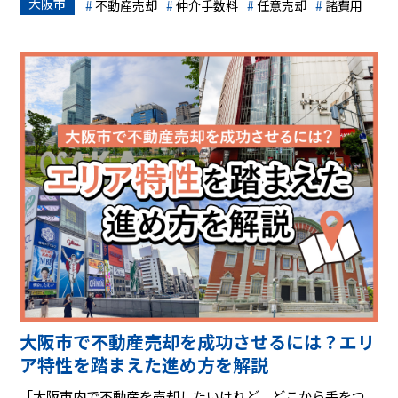
大阪市
ん。仲介手数料、印紙税、譲渡所得税、登記費用など、耳
不動産売却
仲介手数料
任意売却
諸費用
慣れない言葉も出てきて、その全体像を掴むのは難しいと
感じるかもしれません。
でも、ご安心ください。本記事では、大阪市での不動産売
却にかかる費用について、専門的な知識がない方でも理解
できるように、一つ一つ丁寧に解説していきます。この記
事を読めば、不動産売却にかかる費用の全体像が把握で
き、具体的な資金計画を立てられるようになります。不安を
解消し、スムーズで後悔のない不動産売却を実現するた
め、ぜひ最後までお読みください。
大阪市で不動産売却を成功させるには？エリ
ア特性を踏まえた進め方を解説
「大阪市内で不動産を売却したいけれど、どこから手をつ