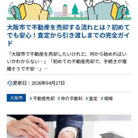
大阪市で不動産を売却する流れとは？初めて
でも安心！査定から引き渡しまでの完全ガイ
ド
「大阪市で不動産を売却したいけれど、何から始めればい
いかわからない…」「初めての不動産売却で、手続きが複
雑そうで不安…」
更新日：2026年04月27日
そうお悩みではありませんか？
大阪市
大阪市での不動産売却は、都市部ならではのスピード感
不動産売却
仲介手数料
査定
相場
と、地域特有の市場動向が影響することもあります。しか
し、基本的な「流れ」をしっかりと理解し、いくつかの
「ポイント」を押さえるだけで、驚くほどスムーズに進め
ることができます。