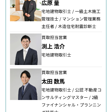
広原 量
宅地建物取引士 / 一級土木施工
管理技士 / マンション管理業務
主任者 / 木造住宅耐震診断士
買取担当営業
渕上 浩介
宅地建物取引士
買取担当営業
太田 数馬
宅地建物取引士 / 公認 不動産コ
ンサルティングマスター / 2級
ファイナンシャル・プランニン