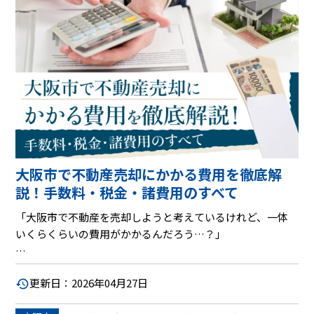
この記事では、不動産売却のプロが、不動産査定から物件
の引き渡しまで、一連のプロセスを分かりやすく解説しま
す。初めての方でも安心して、そして何より、ご自身の不動
産を適正な価格で、満足のいく条件で売却できるよう、具
体的なステップと成功のための秘訣を網羅しました。ぜひ
最後までご覧いただき、大阪市での不動産売却を成功させ
るための第一歩を踏み出しましょう。
大阪市で不動産売却にかかる費用を徹底解
説！手数料・税金・諸費用のすべて
「大阪市で不動産を売却しようと考えているけれど、一体
いくらくらいの費用がかかるんだろう…？」
不動産売却は、人生における大きな決断の一つです。いざ
更新日：2026年04月27日
売却となると、物件価格以外にも様々な費用が発生するこ
とを知り、不安を感じる方もいらっしゃるかもしれませ