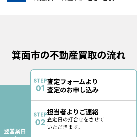
金や手続きまで、あなたが知りたい情報を網羅的に、そし
て分かりやすく解説します。「何から始めればいいか分か
らない」「損したくない」という不安を解消し、あなたの
不動産売却が成功へと繋がるよう、全力でサポートしま
す。
箕面市の不動産買取の流れ
査定フォームより
STEP
01
査定のお申し込み
担当者よりご連絡
STEP
査定日の打合せをさせて
02
いただきます。
翌営業日