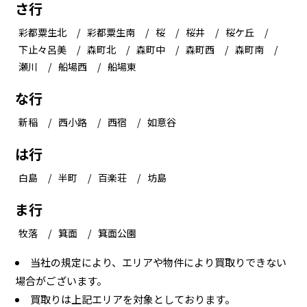
さ行
彩都粟生北
彩都粟生南
桜
桜井
桜ケ丘
下止々呂美
森町北
森町中
森町西
森町南
瀬川
船場西
船場東
な行
新稲
西小路
西宿
如意谷
は行
白島
半町
百楽荘
坊島
ま行
牧落
箕面
箕面公園
当社の規定により、エリアや物件により買取りできない
場合がございます。
買取りは上記エリアを対象としております。