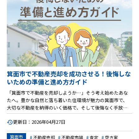
ておくだけで負担を軽減できる節約術や、適用できる可能
性のある税制優遇措置についても詳しくご紹介します。こ
の記事を読めば、費用への不安を解消し、自信を持って売
却計画を進めることができるはずです。さあ、賢く不動産
を売却するための第一歩を踏み出しましょう。
箕面市で不動産売却を成功させる！後悔しな
いための準備と進め方ガイド
「箕面市で不動産を売却しようか…」そう考え始めたあな
たへ。豊かな自然と落ち着いた住環境が魅力の箕面市で、
大切な不動産を納得のいく価格で、そして後悔なく手放す
ためには、事前の準備と正しい進め方が何よりも重要で
更新日：2026年04月27日
す。この記事では、不動産売却のプロが、箕面市の地域特
性を踏まえながら、売却前の物件確認から、信頼できる不
箕面市
動産会社の選び方、効果的な販売戦略、そして気になる税
不動産売却
不動産市場
査定
空き家