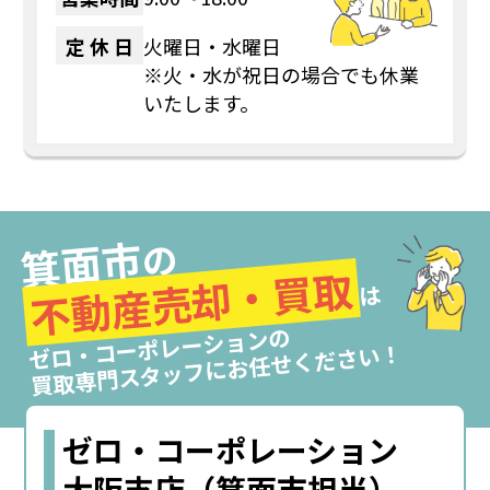
定 休 日
火曜日・水曜日
※火・水が祝日の場合でも休業
いたします。
箕面市
の
不動産売却・買取
は
ゼロ・コーポレーションの
買取専門スタッフにお任せください！
ゼロ・コーポレーション
大阪支店（箕面市担当）