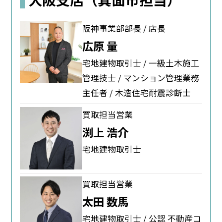
阪神事業部部長 / 店長
広原 量
宅地建物取引士 / 一級土木施工
管理技士 / マンション管理業務
主任者 / 木造住宅耐震診断士
買取担当営業
渕上 浩介
宅地建物取引士
買取担当営業
太田 数馬
宅地建物取引士 / 公認 不動産コ