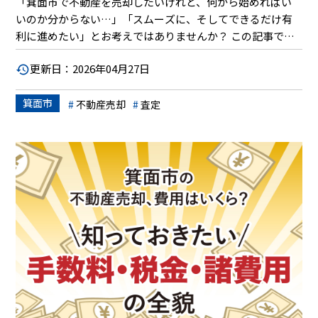
「箕面市で不動産を売却したいけれど、何から始めればい
いのか分からない…」「スムーズに、そしてできるだけ有
利に進めたい」とお考えではありませんか？ この記事で
は、そんなあなたの疑問や不安を解消します。箕面市なら
更新日：2026年04月27日
ではの地域特性を踏まえながら、不動産売却の基本的な流
れを「査定」から「引き渡し」まで、ステップごとに丁寧
箕面市
に解説。各段階での注意点や、売却を成功させるための具
不動産売却
査定
体的なコツもご紹介します。この記事を読めば、初めての
方でも安心して、理想の売却を実現するための道筋が見え
てくるはずです。