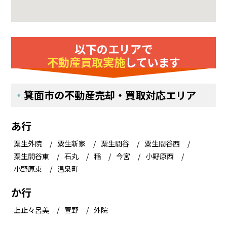
以下のエリアで
不動産買取実施
しています
箕面市の不動産売却・買取対応エリア
あ行
粟生外院
粟生新家
粟生間谷
粟生間谷西
粟生間谷東
石丸
稲
今宮
小野原西
小野原東
温泉町
か行
上止々呂美
萱野
外院