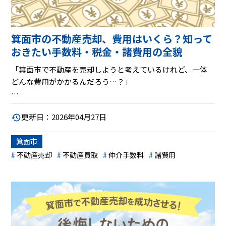
箕面市の不動産売却、費用はいくら？知って
おきたい手数料・税金・諸費用の全貌
「箕面市で不動産を売却しようと考えているけれど、一体
どんな費用がかかるんだろう…？」
不動産売却は、人生の中でも大きな決断の一つです。多く
更新日：2026年04月27日
の方が、売却にかかる費用について不安を感じているので
はないでしょうか。仲介手数料や税金、その他にも様々な
箕面市
費用が発生すると聞くと、一体いくらくらいかかるのか、
そして少しでも費用を抑える方法はないのか、疑問は尽き
不動産売却
不動産買取
仲介手数料
諸費用
ないはずです。
本記事では、そんなあなたの疑問にお答えします。箕面市
での不動産売却に焦点を当て、具体的にどのような費用が
かかるのか、その内訳を分かりやすく解説。さらに、知っ