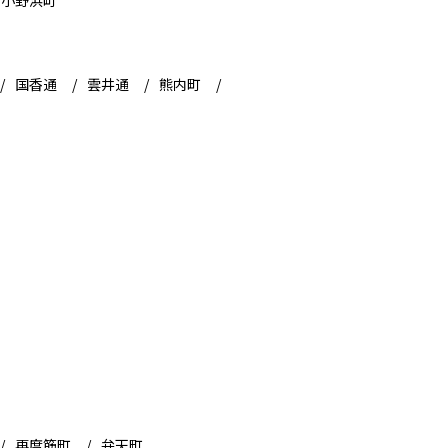
小野浜町
国香通
雲井通
熊内町
再度筋町
弁天町