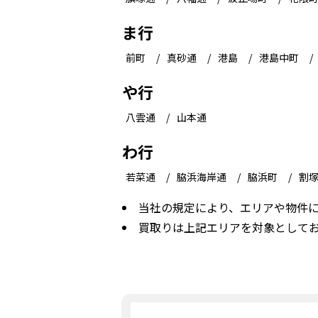
ま行
前町
真砂通
港島
港島中町
や行
八雲通
山本通
わ行
若菜通
脇浜海岸通
脇浜町
割
当社の規定により、エリアや物件
買取りは上記エリアを対象として