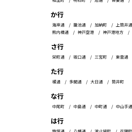
相生町
明石町
旭通
吾妻通
か行
海岸通
籠池通
加納町
上筒井
熊内橋通
神戸空港
神戸港地方
さ行
栄町通
坂口通
三宮町
東雲通
た行
橘通
多聞通
大日通
筒井町
な行
中尾町
中島通
中町通
中山手
は行
旗塚通
八幡通
波止場町
花隈