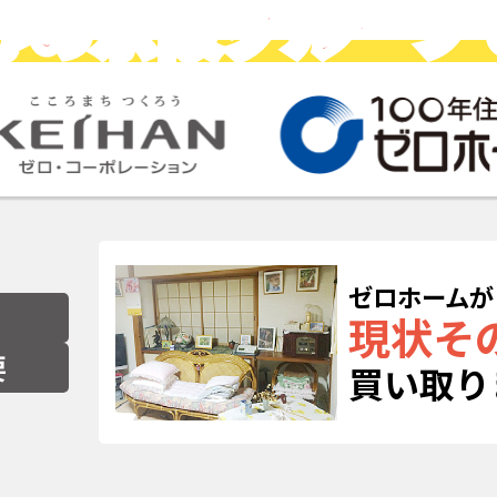
心の京阪グループ
ゼロホームが
現状そ
要
買い取り