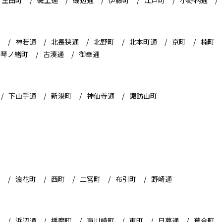
生田町
磯上通
磯辺通
伊藤町
江戸町
小野柄通
通
神若通
北長狭通
北野町
北本町通
京町
楠町
琴ノ緒町
古湊通
御幸通
下山手通
新港町
神仙寺通
諏訪山町
通
浪花町
西町
二宮町
布引町
野崎通
町
浜辺通
播磨町
東川崎町
東町
日暮通
葺合町